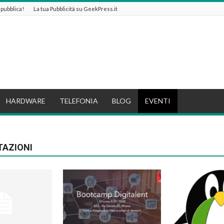
e pubblica!
La tua Pubblicità su GeekPress.it
HARDWARE
TELEFONIA
BLOG
EVENTI
TAZIONI