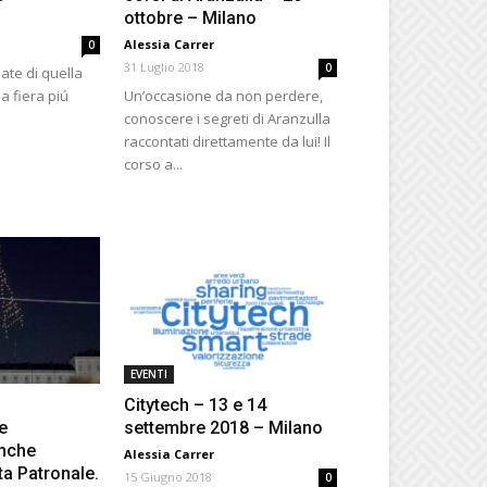
ottobre – Milano
Alessia Carrer
0
31 Luglio 2018
0
date di quella
a fiera piú
Un’occasione da non perdere,
conoscere i segreti di Aranzulla
raccontati direttamente da lui! Il
corso a...
EVENTI
Citytech – 13 e 14
e
settembre 2018 – Milano
anche
Alessia Carrer
ta Patronale.
15 Giugno 2018
0