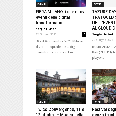
EVENTI
EVENTI
FIERA MILANO: i due nuovi
1AZURE DAY 
eventi della digital
TRA I GOLD
transformation
DELL’EVEN
AL CLOUD D
Sergio Livrieri
22 Giugno 2023
Sergio Livrieri
0
22 Giugno 2023
l’8 e il 9 novembre 2023 Milano
diventa capitale della digital
Busto Arsizio, 
transformation con due...
Reti (RETI:IM), tr
player...
EVENTI
EVENTI
Twico Convergence, 11 e
Festival degl
12 ottobre – Museo della
senza fronti