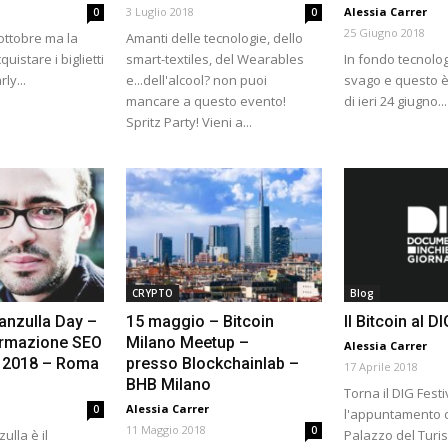
3 Luglio 2018
Alessia Carrer
0
0
25 Giugno 2018
ottobre ma la
Amanti delle tecnologie, dello
quistare i biglietti
smart-textiles, del Wearables
In fondo tecnolo
rly...
e...dell'alcool? non puoi
svago e questo è
mancare a questo evento!
di ieri 24 giugno...
Spritz Party! Vieni a...
CRYPTO
Blog
anzulla Day –
15 maggio – Bitcoin
Il Bitcoin al 
ormazione SEO
Milano Meetup –
Alessia Carrer
e 2018 – Roma
presso Blockchainlab –
17 Aprile 2018
BHB Milano
Torna il DIG Festi
Alessia Carrer
0
l'appuntamento d
11 Maggio 2018
0
ulla è il
Palazzo del Turis