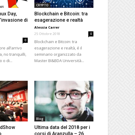
CRYPTO
nux Day,
Blockchain e Bitcoin: tra
l’invasione di
esagerazione e realtà
Alessia Carrer
25 Ottobre 2018
0
0
Blockchain e Bitcoin: tra
e all’arrivo
esagerazione e realtà, é il
a, no tranquilli,
seminario organizzato da
 o di...
Master BI&BDA Università...
Blog
adShow
Ultima data del 2018 per i
o
corsi di Aranzulla – 26