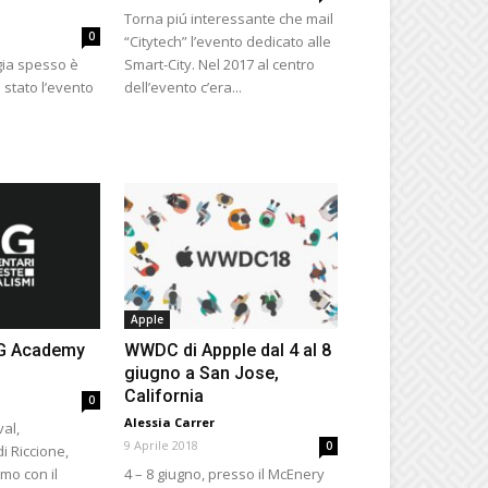
Torna piú interessante che mail
0
“Citytech” l’evento dedicato alle
gia spesso è
Smart-City. Nel 2017 al centro
 stato l’evento
dell’evento c’era...
Apple
DIG Academy
WWDC di Appple dal 4 al 8
giugno a San Jose,
California
0
Alessia Carrer
val,
9 Aprile 2018
0
i Riccione,
mo con il
4 – 8 giugno, presso il McEnery