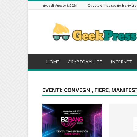
giovedì, Agosto 6, 2026
Questo è il tuo spazio. Iscriviti 
GeekPressIT
HOME
CRYPTOVALUTE
INTERNET
EVENTI: CONVEGNI, FIERE, MANIFES