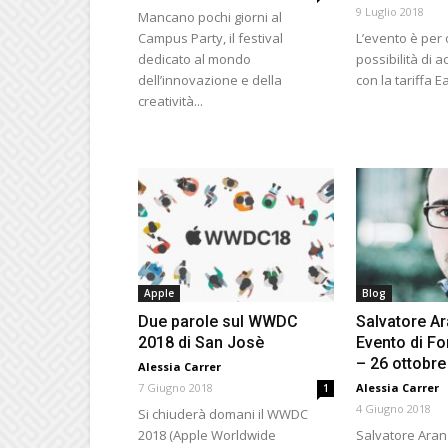
9 Luglio 2018
Mancano pochi giorni al
Campus Party, il festival
L’evento è per 
dedicato al mondo
possibilità di ac
dell’innovazione e della
con la tariffa Ea
creatività...
Apple
Blog
Due parole sul WWDC
Salvatore Ar
2018 di San Josè
Evento di F
– 26 ottobr
Alessia Carrer
7 Giugno 2018
Alessia Carrer
1
4 Giugno 2018
Si chiuderà domani il WWDC
2018 (Apple Worldwide
Salvatore Aranz