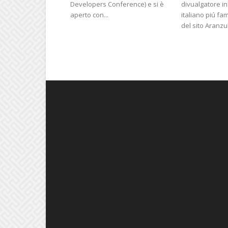
Developers Conference) e si è
divualgatore i
aperto con...
italiano piú f
del sito Aranzull