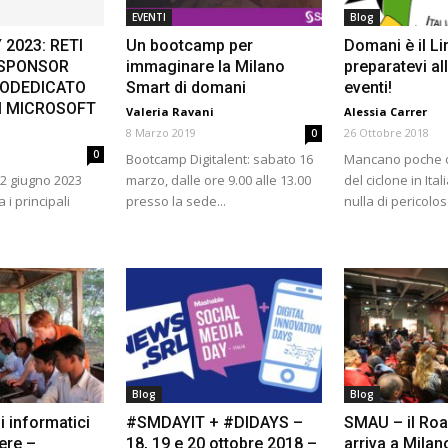
EVENTI
Blog
2023: RETI
Un bootcamp per
Domani è il Li
 SPONSOR
immaginare la Milano
preparatevi al
TODEDICATO
Smart di domani
eventi!
I MICROSOFT
Valeria Ravani
Alessia Carrer
8 Marzo 2019
26 Ottobre 2018
0
0
Bootcamp Digitalent: sabato 16
Mancano poche or
22 giugno 2023
marzo, dalle ore 9.00 alle 13.00
del ciclone in Itali
a i principali
presso la sede...
nulla di pericoloso
Blog
Blog
i informatici
#SMDAYIT + #DIDAYS –
SMAU – il Ro
ere –
18, 19 e 20 ottobre 2018 –
arriva a Milan