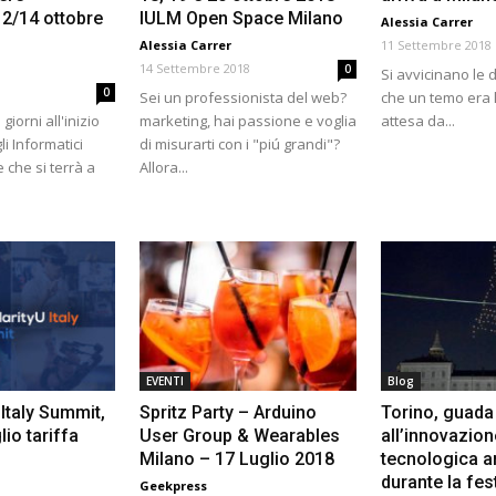
12/14 ottobre
IULM Open Space Milano
Alessia Carrer
Alessia Carrer
11 Settembre 2018
14 Settembre 2018
0
Si avvicinano le 
0
Sei un professionista del web?
che un temo era l
iorni all'inizio
marketing, hai passione e voglia
attesa da...
li Informatici
di misurarti con i "piú grandi"?
 che si terrà a
Allora...
EVENTI
Blog
 Italy Summit,
Spritz Party – Arduino
Torino, guada
lio tariffa
User Group & Wearables
all’innovazion
Milano – 17 Luglio 2018
tecnologica 
durante la fes
Geekpress