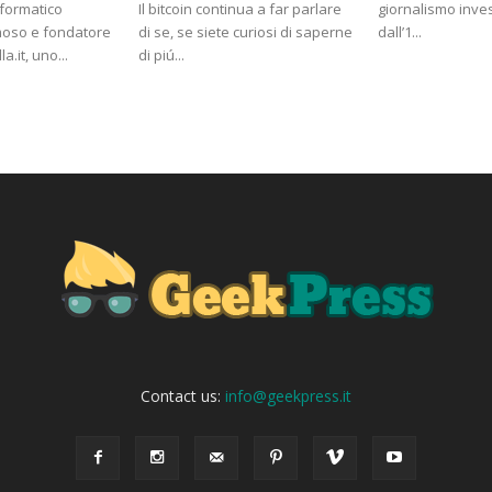
nformatico
Il bitcoin continua a far parlare
giornalismo inves
amoso e fondatore
di se, se siete curiosi di saperne
dall’1...
a.it, uno...
di piú...
Contact us:
info@geekpress.it