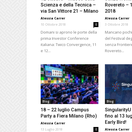
Scienza e della Tecnica –
Rovereto – 
via San Vittore 21 – Milano
2018
Alessia Carrer
Alessia Carrer
10 Ottobre 2018
3 Ottobre 2018
0
Domani si aprono le porte della
Mancano pochi g
prima Investor Conference
del Festival deg
italiana: Twico Convergence, 11
senza Frontiere
e 12...
Rovereto...
Blog
Blog
18 – 22 luglio Campus
SingularityU
Party a Fiera Milano (Rho)
fino al 13 lug
Early Bird!
Alessia Carrer
13 Luglio 2018
Alessia Carrer
0