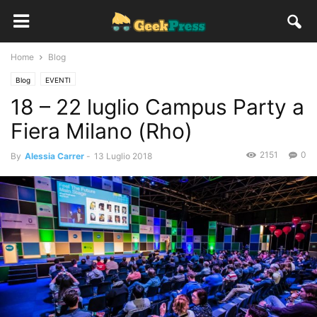
Home
Blog
Blog
EVENTI
18 – 22 luglio Campus Party a
Fiera Milano (Rho)
2151
0
By
Alessia Carrer
-
13 Luglio 2018