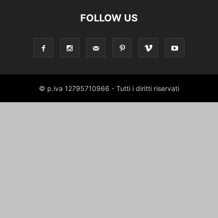
FOLLOW US
© p.iva 12795710966 - Tutti i diritti riservati