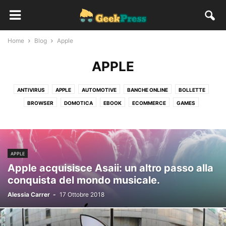
Home
Blog
Apple
APPLE
ANTIVIRUS
APPLE
AUTOMOTIVE
BANCHE ONLINE
BOLLETTE
BROWSER
DOMOTICA
EBOOK
ECOMMERCE
GAMES
INTELLIGENZA ARTIFICIALE
MICROSOFT
PLAY STATION
PRIVACY
REALTÀ AUMENTATA
SAMSUNG
SOCIAL
SOFTWARE
WEARABLE
WII
XBOX
APPLE
Apple acquisisce Asaii: un altro passo alla
conquista del mondo musicale.
Alessia Carrer
-
17 Ottobre 2018