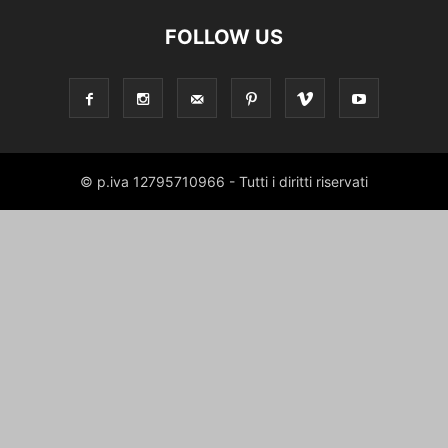
FOLLOW US
© p.iva 12795710966 - Tutti i diritti riservati