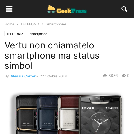
Home
TELEFONIA
Smartphone
TELEFONIA
Smartphone
Vertu non chiamatelo
smartphone ma status
simbol
3086
0
By
Alessia Carrer
-
22 Ottobre 2018