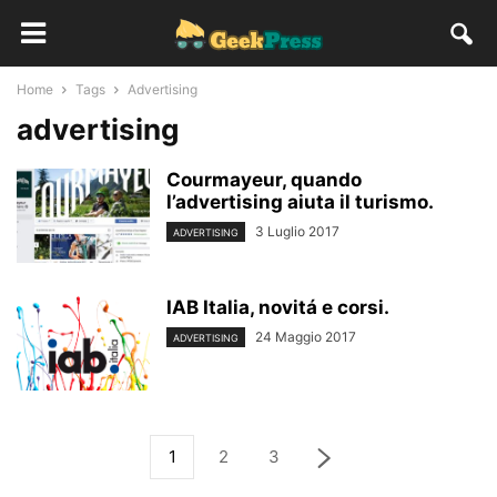
Home
Tags
Advertising
advertising
Courmayeur, quando
l’advertising aiuta il turismo.
3 Luglio 2017
ADVERTISING
IAB Italia, novitá e corsi.
24 Maggio 2017
ADVERTISING
1
2
3