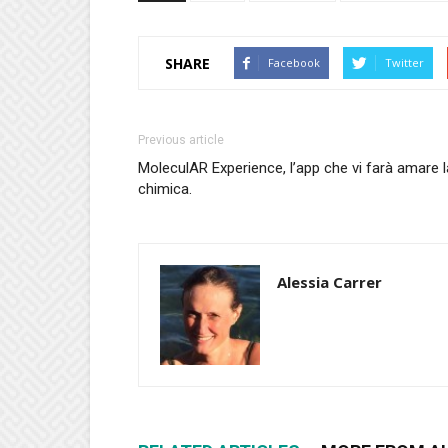
SHARE
Facebook
Twitter
Previous article
MoleculAR Experience, l’app che vi farà amare l
chimica.
Alessia Carrer