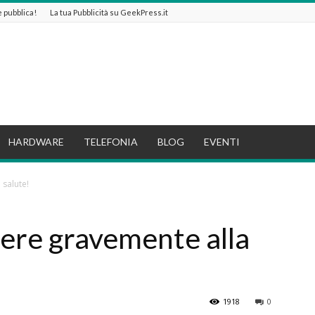
 e pubblica!
La tua Pubblicità su GeekPress.it
HARDWARE
TELEFONIA
BLOG
EVENTI
 salute!
cere gravemente alla
1918
0