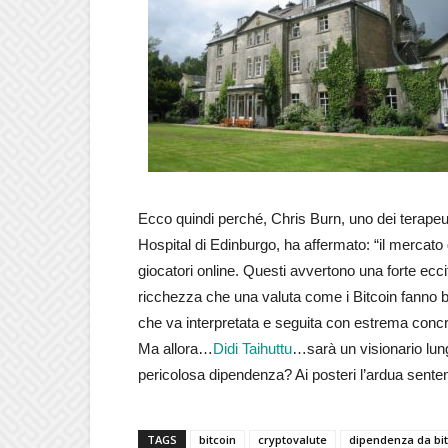
Ecco quindi perché, Chris Burn, uno dei terapeu
Hospital di Edinburgo, ha affermato: “il mercato d
giocatori online. Questi avvertono una forte ecci
ricchezza che una valuta come i Bitcoin fanno bal
che va interpretata e seguita con estrema conc
Ma allora…
Didi Taihuttu
…sarà un visionario lun
pericolosa dipendenza? Ai posteri l’ardua sente
TAGS
bitcoin
cryptovalute
dipendenza da bit