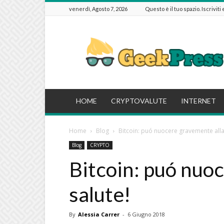
venerdì, Agosto 7, 2026
Questo è il tuo spazio. Iscriviti
GeekPressIT
HOME
CRYPTOVALUTE
INTERNET
Home
Blog
Bitcoin: puó nuocere gravemente alla
Blog
CRYPTO
Bitcoin: puó nuo
salute!
By
Alessia Carrer
-
6 Giugno 2018