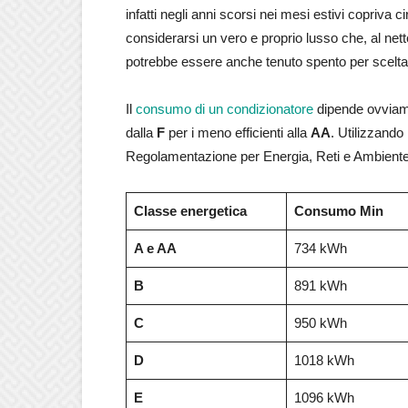
infatti negli anni scorsi nei mesi estivi copriva c
considerarsi un vero e proprio lusso che, al nett
potrebbe essere anche tenuto spento per scelta 
Il
consumo di un condizionatore
dipende ovviame
dalla
F
per i meno efficienti alla
AA
. Utilizzando 
Regolamentazione per Energia, Reti e Ambien
Classe energetica
Consumo Min
A e AA
734 kWh
B
891 kWh
C
950 kWh
D
1018 kWh
E
1096 kWh