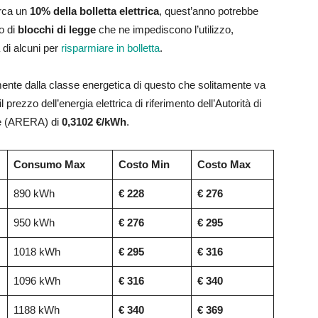
irca un
10% della bolletta elettrica
, quest’anno potrebbe
o di
blocchi di legge
che ne impediscono l’utilizzo,
di alcuni per
risparmiare in bolletta
.
nte dalla classe energetica di questo che solitamente va
il prezzo dell’energia elettrica di riferimento dell’Autorità di
te (ARERA) di
0,3102 €/kWh
.
Consumo Max
Costo Min
Costo Max
890 kWh
€ 228
€ 276
950 kWh
€ 276
€ 295
1018 kWh
€ 295
€ 316
1096 kWh
€ 316
€ 340
1188 kWh
€ 340
€ 369