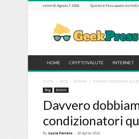
venerdì, Agosto 7, 2026
Questo è il tuo spazio. Iscriviti
GeekPressIT
HOME
CRYPTOVALUTE
INTERNET
Home
Blog
Bollette
Davvero dobbiamo spegner
Blog
Bollette
Davvero dobbiam
condizionatori qu
By
Lucia Ferrero
-
20 Aprile 2022