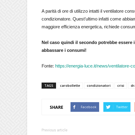
A parità di ore di utilizzo intatti il ventilatore c
condizionatore. Quest’ultimo infatti come abbiam
maggiore efficienza energetica, richiede con
Nel caso quindi il secondo potrebbe essere il
abbassare i consumi!
Fonte:
https://energia-luce.it/news/ventilatore-
TAGS
carobollette
condizionatori
crisi
dr
SHARE
Facebook
Twitter
Previous article