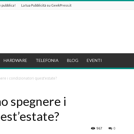
 e pubblica!
La tua Pubblicità su GeekPress.it
HARDWARE
TELEFONIA
BLOG
EVENTI
e i condizionatori quest’estate?
o spegnere i
est’estate?
967
0