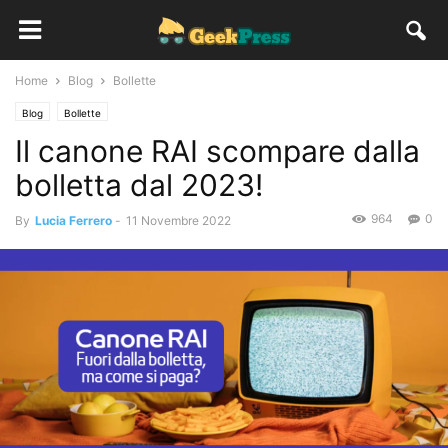
Home
Blog
Bollette
Blog
Bollette
Il canone RAI scompare dalla
bolletta dal 2023!
964
0
By
Lucia Ferrero
-
11 Novembre 2022