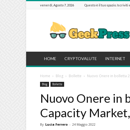
venerdì, Agosto 7, 2026
Questo è il tuo spazio. Iscriviti
GeekPressIT
HOME
CRYPTOVALUTE
INTERNET
Home
Blog
Bollette
Nuovo Onere in bolletta 20
Blog
Bollette
Nuovo Onere in bo
Capacity Market,
By
Lucia Ferrero
-
24 Maggio 2022