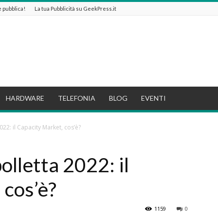
 e pubblica!
La tua Pubblicità su GeekPress.it
HARDWARE
TELEFONIA
BLOG
EVENTI
22: il Capacity Market, cos’è?
lletta 2022: il
 cos’è?
1159
0