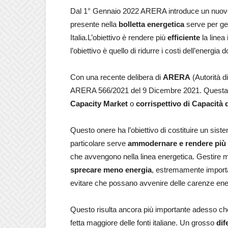
Dal 1° Gennaio 2022 ARERA introduce un nuo
presente nella
bolletta energetica
serve per ge
Italia.L’obiettivo è rendere più
efficiente
la linea 
l’obiettivo è quello di ridurre i costi dell’energia 
Con una recente delibera di
ARERA
(Autorità 
ARERA 566/2021 del 9 Dicembre 2021. Questa deli
Capacity Market
o
corrispettivo di Capacità 
Questo onere ha l’obiettivo di costituire un sistema
particolare serve
ammodernare e rendere più e
che avvengono nella linea energetica. Gestire 
sprecare meno energia
, estremamente importan
evitare che possano avvenire delle carenze energe
Questo risulta ancora più importante adesso che
fetta maggiore delle fonti italiane. Un grosso
dif