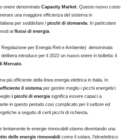
vo onere denominato
Capacity Market
. Questo nuovo costo
nerare una maggiore efficienza del sistema in
italiana per soddisfare i
picchi di domanda
. In particolare
dovuti ai
flussi di energia
.
di Regolazione per Energia Reti e Ambiente) denominata
bera introduce per il 2022 un nuovo onere in bolletta: il
di Mercato
.
 più efficiente della linea energia elettrica in Italia. In
fficiente il sistema
per gestire meglio i picchi energetici
meglio
i picchi di energia
significa essere capaci a
te in questo periodo così complicato per il settore ed
tiche a seguito di certi picchi di richiesta.
 lentamente le energie rinnovabili stanno diventando una
etto delle energie rinnovabili
come il solare, l’idroelettrico