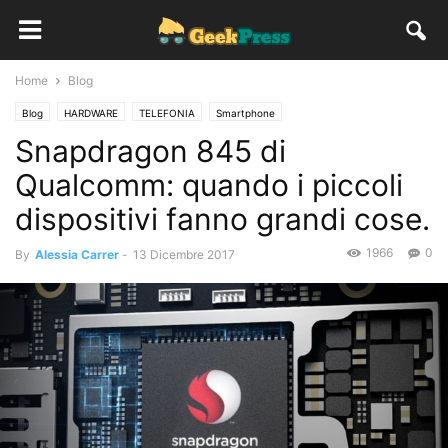
Home
Blog
Blog
HARDWARE
TELEFONIA
Smartphone
Snapdragon 845 di
Qualcomm: quando i piccoli
dispositivi fanno grandi cose.
1966
0
By
Alessia Carrer
-
13 Dicembre 2017