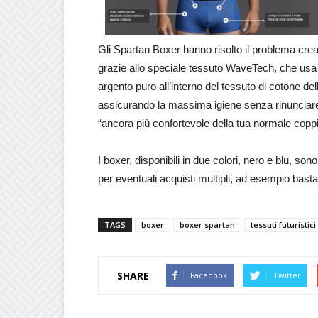
Gli Spartan Boxer hanno risolto il problema cre
grazie allo speciale tessuto WaveTech, che usa l
argento puro all’interno del tessuto di cotone dell
assicurando la massima igiene senza rinunciare a
“ancora più confortevole della tua normale coppia
I boxer, disponibili in due colori, nero e blu, sono
per eventuali acquisti multipli, ad esempio bast
TAGS
boxer
boxer spartan
tessuti futuristici
SHARE
Facebook
Twitter