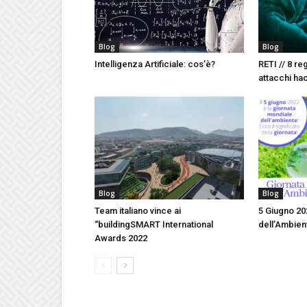
Blog
Blog
Intelligenza Artificiale: cos’è?
RETI // 8 re
attacchi ha
Blog
Blog
Team italiano vince ai
5 Giugno 20
“buildingSMART International
dell’Ambie
Awards 2022