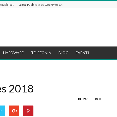
 e pubblica!
La tua Pubblicità su GeekPress.it
HARDWARE
TELEFONIA
BLOG
EVENTI
es 2018
1976
0
er