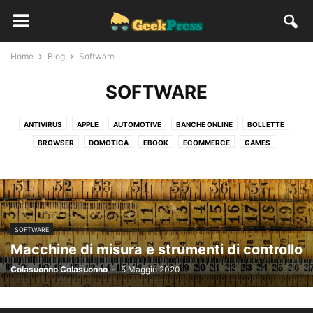
Home
Blog
Software
SOFTWARE
ANTIVIRUS
APPLE
AUTOMOTIVE
BANCHE ONLINE
BOLLETTE
BROWSER
DOMOTICA
EBOOK
ECOMMERCE
GAMES
INTELLIGENZA ARTIFICIALE
MICROSOFT
PLAY STATION
PRIVACY
REALTÀ AUMENTATA
SAMSUNG
SOCIAL
SOFTWARE
WEARABLE
WII
XBOX
SOFTWARE
Macchine di misura e strumenti di controllo
Colasuonno Colasuonno
-
5 Maggio 2020