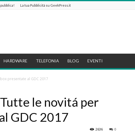
e pubblica!
La tua Pubblicità su GeekPress.it
HARDWARE
TELEFONIA
BLOG
EVENTI
r Xbox presentate al GDC 2017
 Tutte le novitá per
 al GDC 2017
2636
0