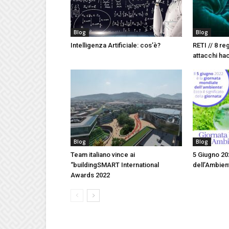
Blog
Blog
Intelligenza Artificiale: cos’è?
RETI // 8 re
attacchi ha
Blog
Blog
Team italiano vince ai
5 Giugno 20
“buildingSMART International
dell’Ambie
Awards 2022