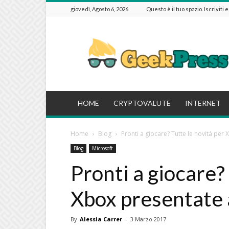
giovedì, Agosto 6, 2026
Questo è il tuo spazio. Iscriviti 
GeekPressIT
HOME
CRYPTOVALUTE
INTERNET
Home
Blog
Pronti a giocare? Tutte le novitá pe
Blog
Microsoft
Pronti a giocare?
Xbox presentate
By
Alessia Carrer
-
3 Marzo 2017