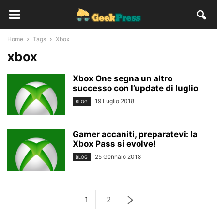
Home
Tags
Xbox
xbox
Xbox One segna un altro
successo con l’update di luglio
19 Luglio 2018
BLOG
Gamer accaniti, preparatevi: la
Xbox Pass si evolve!
25 Gennaio 2018
BLOG
1
2