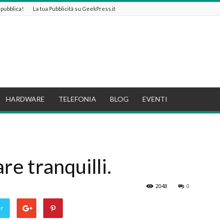
e pubblica!
La tua Pubblicità su GeekPress.it
HARDWARE
TELEFONIA
BLOG
EVENTI
re tranquilli.
2048
0
er