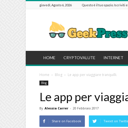
giovedì, Agosto 6, 2026
Questo è il tuo spazio. Iscriviti 
GeekPressIT
HOME
CRYPTOVALUTE
INTERNET
Home
Blog
Le app per viaggiare tranquilli.
Blog
Le app per viaggia
By
Alessia Carrer
-
20 Febbraio 2017
Share on Facebook
Tweet on Twitt