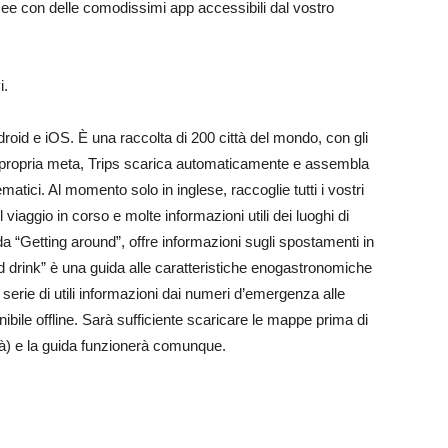
cee con delle comodissimi app accessibili dal vostro
i.
Android e iOS. È una raccolta di 200 città del mondo, con gli
a la propria meta, Trips scarica automaticamente e assembla
tematici. Al momento solo in inglese, raccoglie tutti i vostri
l viaggio in corso e molte informazioni utili dei luoghi di
 “Getting around”, offre informazioni sugli spostamenti in
nd drink” è una guida alle caratteristiche enogastronomiche
 serie di utili informazioni dai numeri d’emergenza alle
nibile offline. Sarà sufficiente scaricare le mappe prima di
ità) e la guida funzionerà comunque.