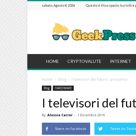
sabato, Agosto 8, 2026
Questo è il tuo spazio. Iscriviti e
GeekPressIT
HOME
CRYPTOVALUTE
INTERNET
Home
Blog
I televisori del futuro…prossimo!
Blog
HARDWARE
I televisori del 
By
Alessia Carrer
-
1 Dicembre 2016
Share on Facebook
Tweet on Twitt