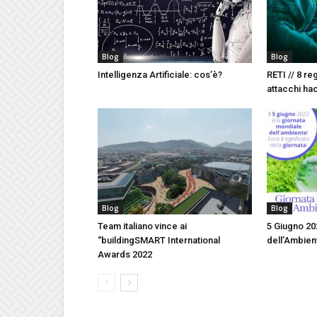
Blog
Blog
Intelligenza Artificiale: cos’è?
RETI // 8 re
attacchi ha
Blog
Blog
Team italiano vince ai
5 Giugno 20
“buildingSMART International
dell’Ambie
Awards 2022