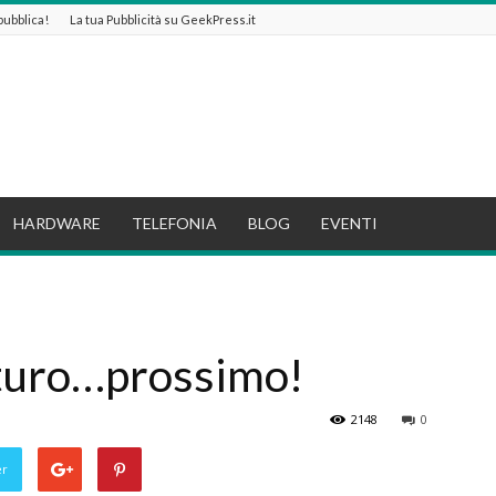
 pubblica!
La tua Pubblicità su GeekPress.it
HARDWARE
TELEFONIA
BLOG
EVENTI
futuro…prossimo!
2148
0
er