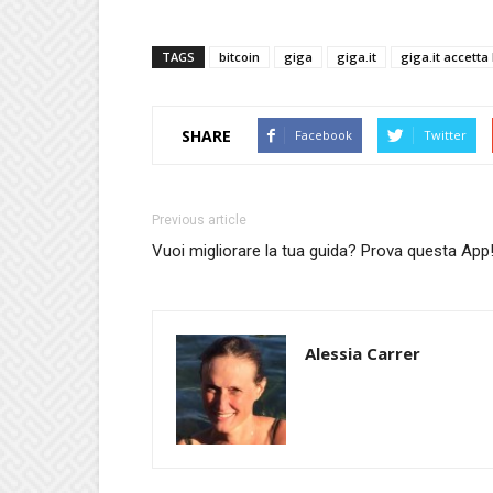
TAGS
bitcoin
giga
giga.it
giga.it accetta 
SHARE
Facebook
Twitter
Previous article
Vuoi migliorare la tua guida? Prova questa App
Alessia Carrer