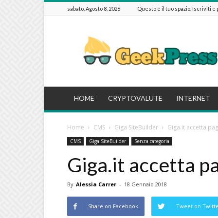
sabato, Agosto 8, 2026
Questo è il tuo spazio. Iscriviti e
GeekPressIT
HOME
CRYPTOVALUTE
INTERNET
Home
CMS
Giga SiteBuilder
Giga.it accetta pa
CMS
Giga SiteBuilder
Senza categoria
Giga.it accetta p
By
Alessia Carrer
-
18 Gennaio 2018
Share on Facebook
Tweet on Twitt