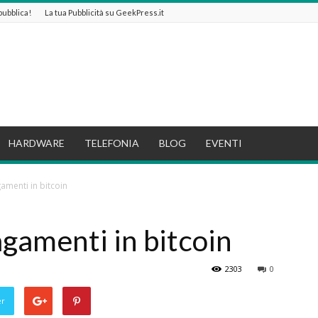
 pubblica!
La tua Pubblicità su GeekPress.it
HARDWARE
TELEFONIA
BLOG
EVENTI
gamenti in bitcoin
agamenti in bitcoin
2303
0
er