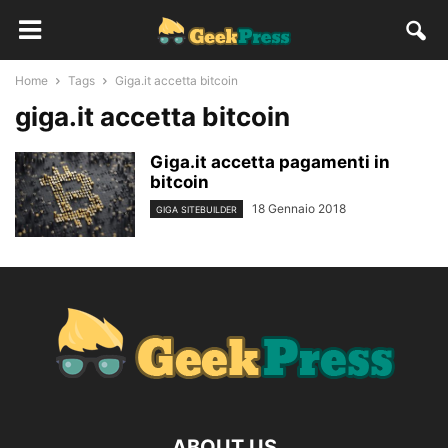
Home
Tags
Giga.it accetta bitcoin
giga.it accetta bitcoin
Giga.it accetta pagamenti in
bitcoin
18 Gennaio 2018
GIGA SITEBUILDER
ABOUT US