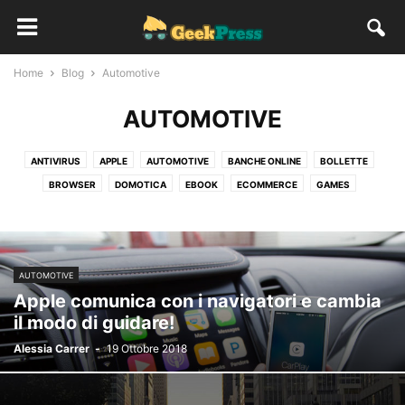
Home
Blog
Automotive
AUTOMOTIVE
ANTIVIRUS
APPLE
AUTOMOTIVE
BANCHE ONLINE
BOLLETTE
BROWSER
DOMOTICA
EBOOK
ECOMMERCE
GAMES
INTELLIGENZA ARTIFICIALE
MICROSOFT
PLAY STATION
PRIVACY
REALTÀ AUMENTATA
SAMSUNG
SOCIAL
SOFTWARE
WEARABLE
WII
XBOX
AUTOMOTIVE
Apple comunica con i navigatori e cambia
il modo di guidare!
Alessia Carrer
-
19 Ottobre 2018