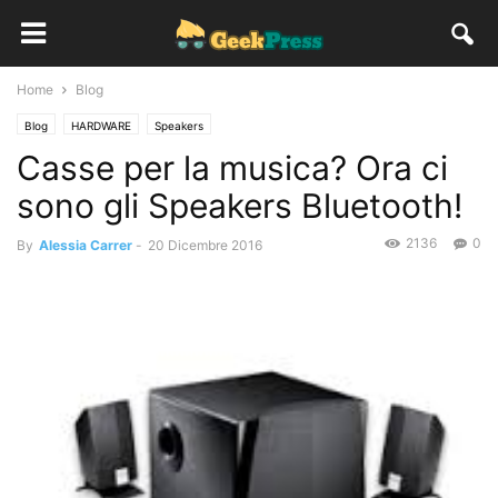
Home
Blog
Blog
HARDWARE
Speakers
Casse per la musica? Ora ci
sono gli Speakers Bluetooth!
2136
0
By
Alessia Carrer
-
20 Dicembre 2016