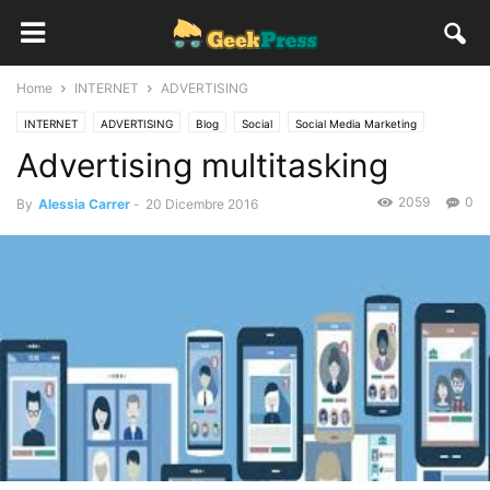
Home
INTERNET
ADVERTISING
INTERNET
ADVERTISING
Blog
Social
Social Media Marketing
Advertising multitasking
2059
0
By
Alessia Carrer
-
20 Dicembre 2016