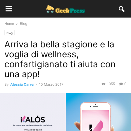
Home
Blog
Blog
Arriva la bella stagione e la
voglia di wellness,
confartigianato ti aiuta con
una app!
1955
0
By
Alessia Carrer
-
10 Marzo 2017