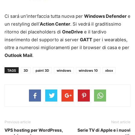
Ci sará un’interfaccia tutta nuova per
Windows Defender
e
un restyling dell’
Action Center
. Si vedrá il graditissimo
ritorno dei placeholders di
OneDrive
e il tardivo
inserimento del supporto ai server
GATT
per i wearables,
oltre a numerosi miglioramenti per il browser di casa e per
Outlook Mail
.
TAGS
3D
paint 3D
windows
windows 10
xbox
Previous article
Next article
VPS hosting per WordPress,
Serie TV di Apple e i nuovi