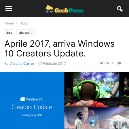
Home
Blog
Blog
Microsoft
Aprile 2017, arriva Windows
10 Creators Update.
2413
0
By
Alessia Carrer
-
17 Febbraio 2017