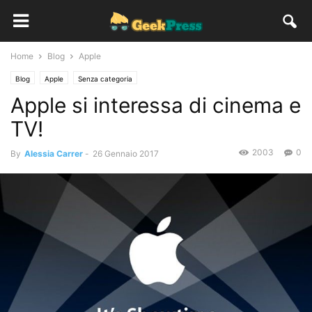
Home
Blog
Apple
Blog
Apple
Senza categoria
Apple si interessa di cinema e
TV!
2003
0
By
Alessia Carrer
-
26 Gennaio 2017