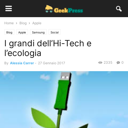
Home
Blog
Apple
Blog
Apple
Samsung
Social
I grandi dell’Hi-Tech e
l’ecologia
2335
0
By
Alessia Carrer
-
27 Gennaio 2017