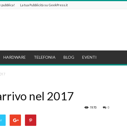
 e pubblica!
La tua Pubblicità su GeekPress.it
HARDWARE
TELEFONIA
BLOG
EVENTI
2017
arrivo nel 2017
1970
0
er