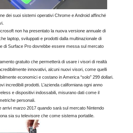
ne dei suoi sistemi operativi Chrome e Android affinché
vi.
Microsoft non ha presentato la nuova versione annuale di
he laptop, sviluppati e prodotti dalla multinazionale di
ione di Surface Pro dovrebbe essere messa sul mercato
nto gratuito che permetterà di usare i visori di realtà
ncredibilmente innovativi, alcuni nuovi visori, come quelli
ibilmente economici e costano in America “solo” 299 dollari.
i incredibili prodotti. L’azienda californiana ogni anno
ireless e dispositivi indossabili, misurano dati come il
metriche personali.
che arrivi marzo 2017 quando sarà sul mercato Nintendo
iona sia su televisore che come sistema portatile.