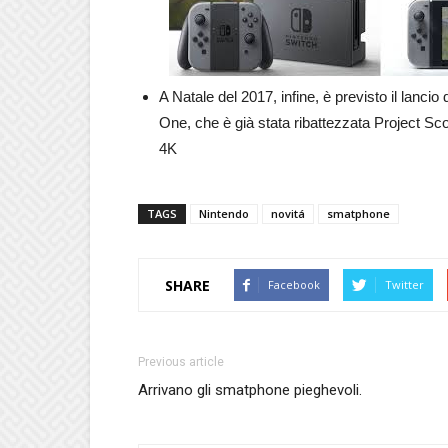
A Natale del 2017, infine, è previsto il lanci
One, che è già stata ribattezzata Project Sc
4K
TAGS
Nintendo
novitá
smatphone
SHARE
Facebook
Twitter
Previous article
Arrivano gli smatphone pieghevoli.