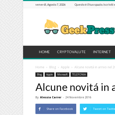
venerdì, Agosto 7, 2026
Questo è il tuo spazio. Iscriviti
GeekPressIT
HOME
CRYPTOVALUTE
INTERNET
Home
Blog
Apple
Alcune novitá in arrivo nel 
Blog
Apple
Microsoft
TELEFONIA
Alcune novitá in 
By
Alessia Carrer
-
24 Novembre 2016
Share on Facebook
Tweet on Twitt