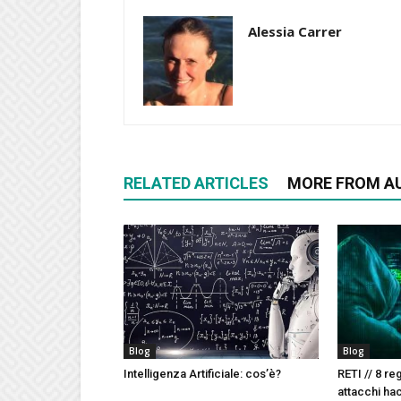
Alessia Carrer
RELATED ARTICLES
MORE FROM A
Blog
Blog
Intelligenza Artificiale: cos’è?
RETI // 8 re
attacchi ha