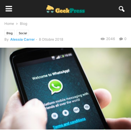
Home
Blog
Blog
Social
2046
0
By
Alessia Carrer
-
8 Ottobre 2018