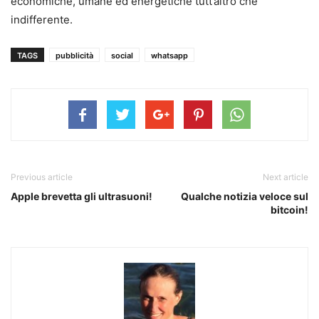
economiche, umane ed energetiche tutt’altro che
indifferente.
TAGS
pubblicità
social
whatsapp
Previous article
Next article
Apple brevetta gli ultrasuoni!
Qualche notizia veloce sul
bitcoin!