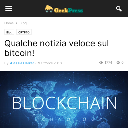
Home
Blog
Blog
CRYPTO
Qualche notizia veloce sul
bitcoin!
1774
0
By
Alessia Carrer
-
9 Ottobre 2018