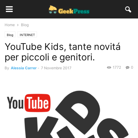
Home
Blog
Blog
INTERNET
YouTube Kids, tante novitá
per piccoli e genitori.
1772
0
By
Alessia Carrer
-
7 Novembre 2017