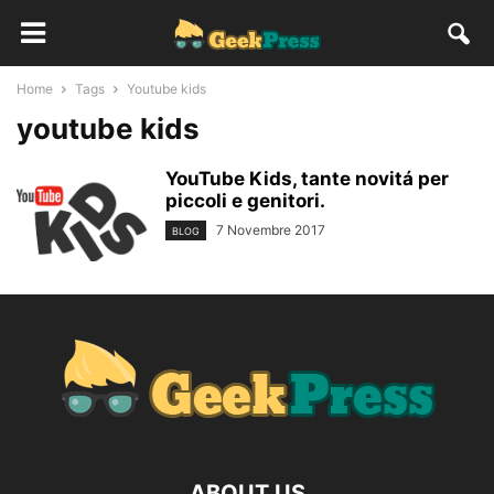
Home
Tags
Youtube kids
youtube kids
YouTube Kids, tante novitá per
piccoli e genitori.
7 Novembre 2017
BLOG
ABOUT US