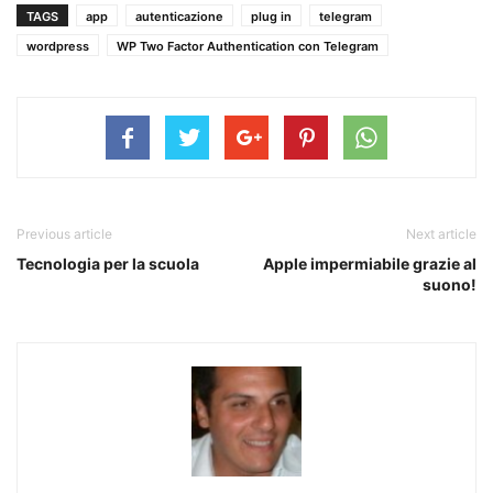
TAGS
app
autenticazione
plug in
telegram
wordpress
WP Two Factor Authentication con Telegram
Previous article
Next article
Tecnologia per la scuola
Apple impermiabile grazie al
suono!