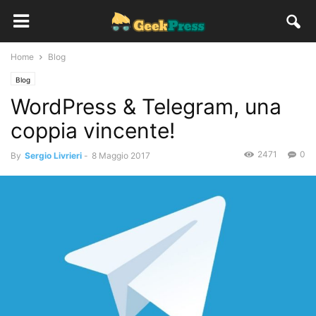
Home
Blog
Blog
WordPress & Telegram, una
coppia vincente!
2471
0
By
Sergio Livrieri
-
8 Maggio 2017