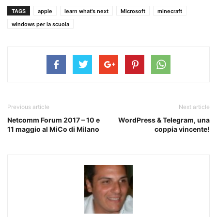
TAGS
apple
learn what's next
Microsoft
minecraft
windows per la scuola
Previous article
Next article
Netcomm Forum 2017 – 10 e
WordPress & Telegram, una
11 maggio al MiCo di Milano
coppia vincente!