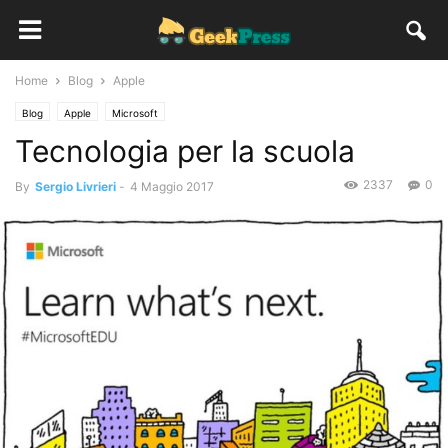
Home
Blog
Apple
Blog
Apple
Microsoft
Tecnologia per la scuola
2337
0
By
Sergio Livrieri
-
4 Maggio 2017