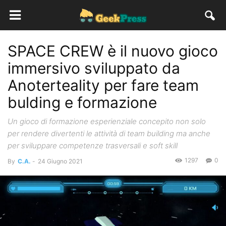
SPACE CREW è il nuovo gioco
immersivo sviluppato da
Anoterteality per fare team
bulding e formazione
Un gioco di formazione esperienziale concepito non solo
per rendere divertenti le attività di team building ma anche
per sviluppare competenze trasversali e soft skill
1297
0
By
C.A.
-
24 Giugno 2021