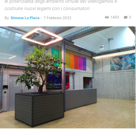
le potenzialità degli ambienti virtuali dei videogames e
costruire nuovi legami con i consumatori.
1463
0
By
Simona La Placa
-
7 Febbraio 2022