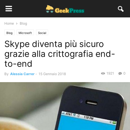
Home
Blog
Blog
Microsoft
Social
Skype diventa più sicuro
grazie alla crittografia end-
to-end
1921
0
By
Alessia Carrer
-
15 Gennaio 2018