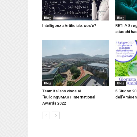
Blog
Blog
Intelligenza Artificiale: cos’è?
RETI // 8 re
attacchi ha
Blog
Blog
Team italiano vince ai
5 Giugno 20
“buildingSMART International
dell’Ambie
Awards 2022