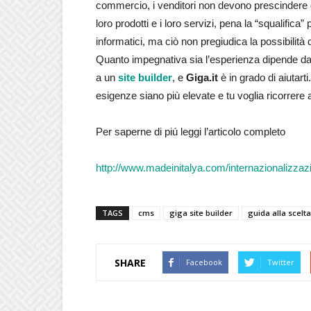
commercio, i venditori non devono prescindere da
loro prodotti e i loro servizi, pena la “squalific
informatici, ma ciò non pregiudica la possibilità 
Quanto impegnativa sia l’esperienza dipende da 
a un
site builder
, e
Giga.it
è in grado di aiutar
esigenze siano più elevate e tu voglia ricorrer
Per saperne di piú leggi l’articolo completo
http://www.madeinitalya.com/internazionalizzazi
TAGS
cms
giga site builder
guida alla scelta
SHARE
Facebook
Twitter