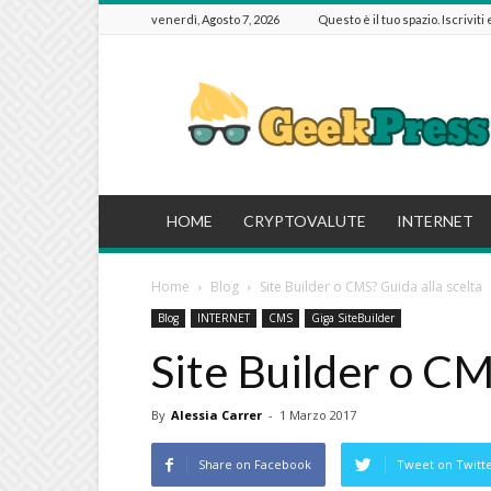
venerdì, Agosto 7, 2026
Questo è il tuo spazio. Iscriviti
GeekPressIT
HOME
CRYPTOVALUTE
INTERNET
Home
Blog
Site Builder o CMS? Guida alla scelta
Blog
INTERNET
CMS
Giga SiteBuilder
Site Builder o CM
By
Alessia Carrer
-
1 Marzo 2017
Share on Facebook
Tweet on Twitt