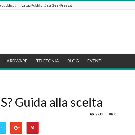
 e pubblica!
La tua Pubblicità su GeekPress.it
HARDWARE
TELEFONIA
BLOG
EVENTI
S? Guida alla scelta
2730
0
er