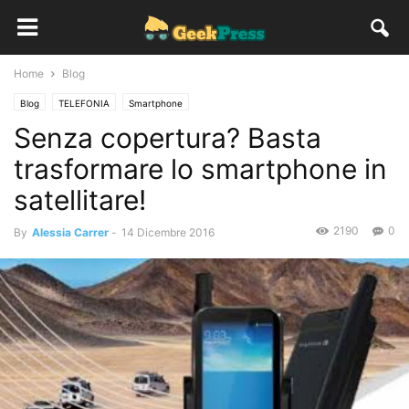
Home
Blog
Blog
TELEFONIA
Smartphone
Senza copertura? Basta
trasformare lo smartphone in
satellitare!
2190
0
By
Alessia Carrer
-
14 Dicembre 2016