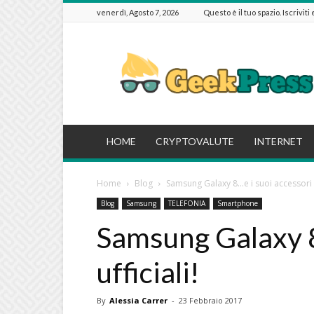
venerdì, Agosto 7, 2026
Questo è il tuo spazio. Iscriviti
GeekPressIT
HOME
CRYPTOVALUTE
INTERNET
Home
Blog
Samsung Galaxy 8…e i suoi accessori uf
Blog
Samsung
TELEFONIA
Smartphone
Samsung Galaxy 8
ufficiali!
By
Alessia Carrer
-
23 Febbraio 2017