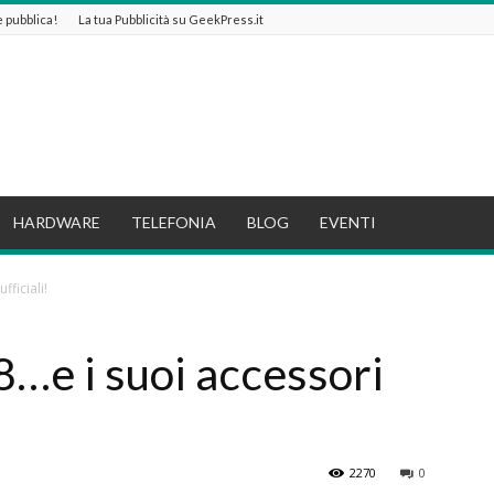
 e pubblica!
La tua Pubblicità su GeekPress.it
HARDWARE
TELEFONIA
BLOG
EVENTI
ficiali!
…e i suoi accessori
2270
0