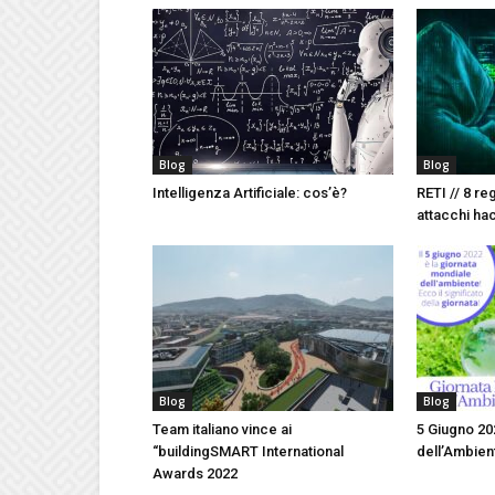
Blog
Blog
Intelligenza Artificiale: cos’è?
RETI // 8 re
attacchi ha
Blog
Blog
Team italiano vince ai
5 Giugno 20
“buildingSMART International
dell’Ambie
Awards 2022