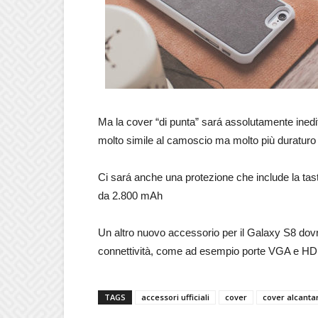
Ma la cover “di punta” sará assolutamente inedit
molto simile al camoscio ma molto più duraturo
Ci sará anche una protezione che include la tast
da 2.800 mAh
Un altro nuovo accessorio per il Galaxy S8 dovr
connettività, come ad esempio porte VGA e HD
TAGS
accessori ufficiali
cover
cover alcanta