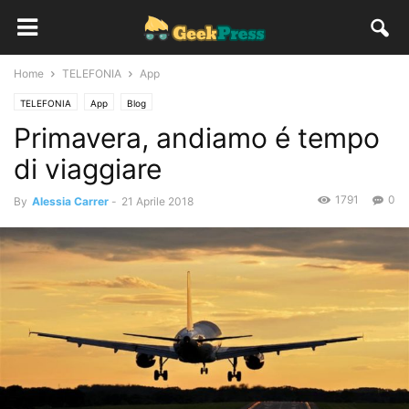
Home
TELEFONIA
App
TELEFONIA
App
Blog
Primavera, andiamo é tempo
di viaggiare
1791
0
By
Alessia Carrer
-
21 Aprile 2018