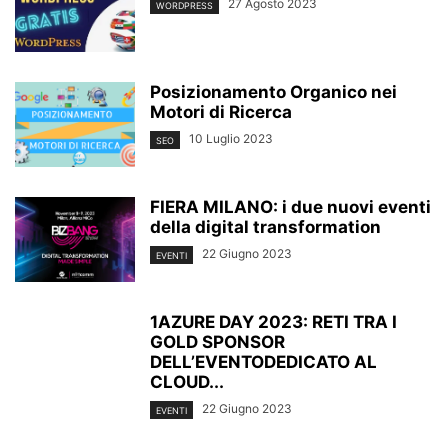
27 Agosto 2023
WORDPRESS
Posizionamento Organico nei
Motori di Ricerca
10 Luglio 2023
SEO
FIERA MILANO: i due nuovi eventi
della digital transformation
22 Giugno 2023
EVENTI
1AZURE DAY 2023: RETI TRA I
GOLD SPONSOR
DELL’EVENTODEDICATO AL
CLOUD...
22 Giugno 2023
EVENTI