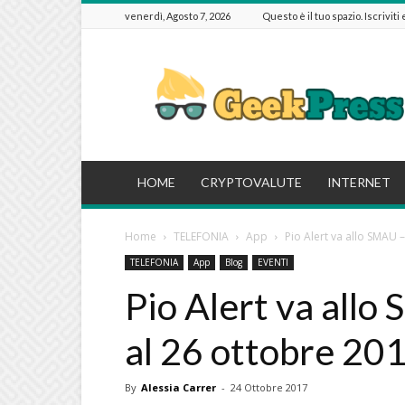
venerdì, Agosto 7, 2026
Questo è il tuo spazio. Iscriviti
GeekPressIT
HOME
CRYPTOVALUTE
INTERNET
Home
TELEFONIA
App
Pio Alert va allo SMAU –
TELEFONIA
App
Blog
EVENTI
Pio Alert va allo
al 26 ottobre 20
By
Alessia Carrer
-
24 Ottobre 2017