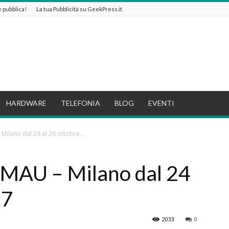
 e pubblica!
La tua Pubblicità su GeekPress.it
HARDWARE
TELEFONIA
BLOG
EVENTI
 Milano dal 24 al 26 ottobre...
 SMAU – Milano dal 24
17
2033
0