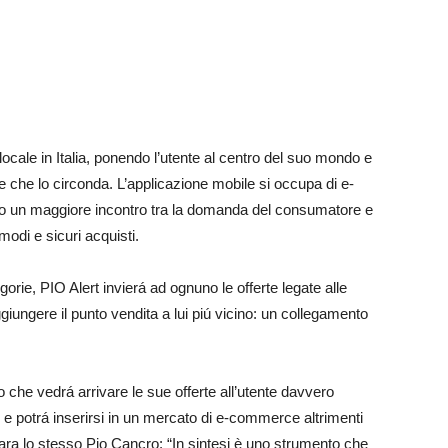
 locale in Italia, ponendo l’utente al centro del suo mondo e
che lo circonda. L’applicazione mobile si occupa di e-
o un maggiore incontro tra la domanda del consumatore e
modi e sicuri acquisti.
egorie, PIO Alert invierá ad ognuno le offerte legate alle
aggiungere il punto vendita a lui piú vicino: un collegamento
o che vedrá arrivare le sue offerte all’utente davvero
 e potrá inserirsi in un mercato di e-commerce altrimenti
ara lo stesso Pio Cancro: “In sintesi è uno strumento che