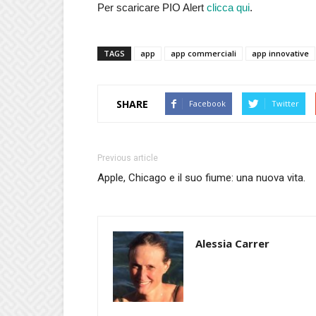
Per scaricare PIO Alert
clicca qui
.
TAGS
app
app commerciali
app innovative
SHARE
Facebook
Twitter
Previous article
Apple, Chicago e il suo fiume: una nuova vita.
Alessia Carrer