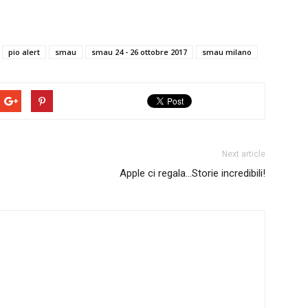
pio alert
smau
smau 24 - 26 ottobre 2017
smau milano
Next article
Apple ci regala…Storie incredibili!