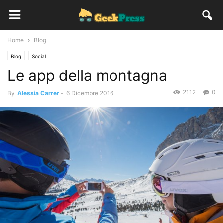
Home
Blog
Blog
Social
Le app della montagna
2112
0
By
Alessia Carrer
-
6 Dicembre 2016