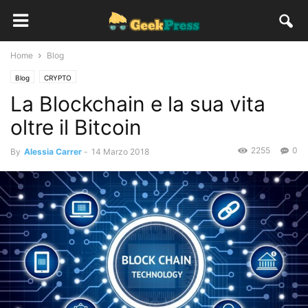
Home
Blog
Blog
CRYPTO
La Blockchain e la sua vita
oltre il Bitcoin
2255
0
By
Alessia Carrer
-
14 Marzo 2018