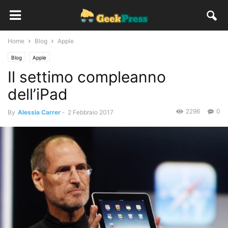
Home
Blog
Apple
Blog
Apple
Il settimo compleanno
dell’iPad
2296
0
By
Alessia Carrer
-
2 Febbraio 2017