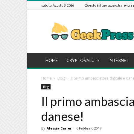
sabato, Agosto 8, 2026
Questo è il tuo spazio. Iscriviti e
GeekPressIT
HOME
CRYPTOVALUTE
INTERNET
Home
Blog
Il primo ambasciatore digitale é dan
Blog
Il primo ambascia
danese!
By
Alessia Carrer
-
6 Febbraio 2017