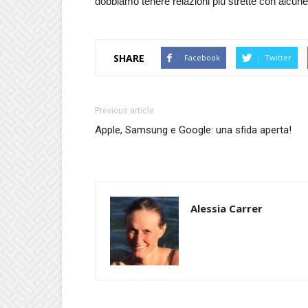
dobbiamo tenere relazioni più strette con alcun
SHARE
Facebook
Twitter
Previous article
Apple, Samsung e Google: una sfida aperta!
Alessia Carrer