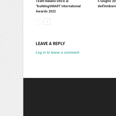
Team italiano vince ai
5 Giugno 20
“buildingSMART International
dell’Ambie
Awards 2022
LEAVE A REPLY
Log in to leave a comment