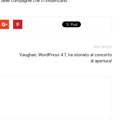
e delle compagnie che ci influenzano”.
Next article
Vaughan, WordPress 4.7, ha stonato al concerto
di apertura!