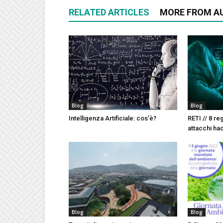
RELATED ARTICLES
MORE FROM A
Blog
Blog
Intelligenza Artificiale: cos’è?
RETI // 8 re
attacchi ha
Blog
Blog