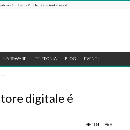
 pubblica!
La tua Pubblicità su GeekPress.it
HARDWARE
TELEFONIA
BLOG
EVENTI
ese!
tore digitale é
1854
0