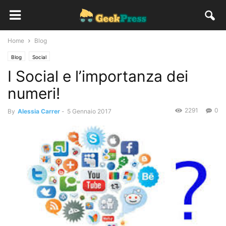
Home
Blog
Blog
Social
I Social e l’importanza dei
numeri!
2291
0
By
Alessia Carrer
-
5 Gennaio 2017