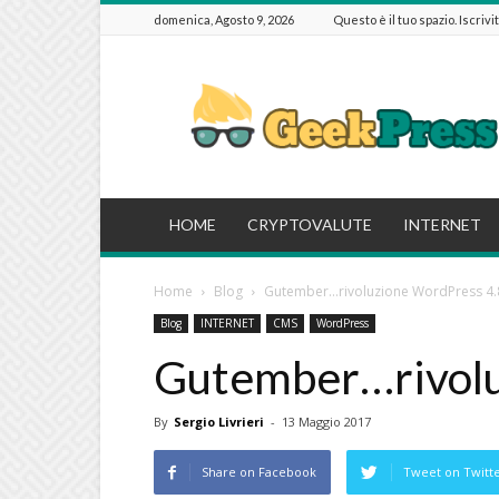
domenica, Agosto 9, 2026
Questo è il tuo spazio. Iscrivi
GeekPressIT
HOME
CRYPTOVALUTE
INTERNET
Home
Blog
Gutember…rivoluzione WordPress 4.
Blog
INTERNET
CMS
WordPress
Gutember…rivolu
By
Sergio Livrieri
-
13 Maggio 2017
Share on Facebook
Tweet on Twitt