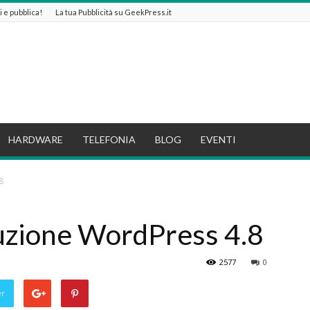
ti e pubblica!
La tua Pubblicità su GeekPress.it
HARDWARE
TELEFONIA
BLOG
EVENTI
8
zione WordPress 4.8
2577
0
er