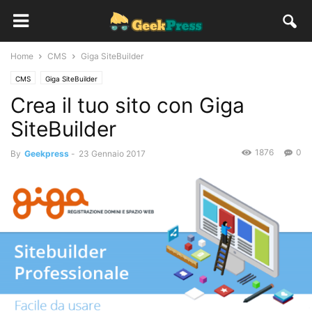
Home
CMS
Giga SiteBuilder
CMS
Giga SiteBuilder
Crea il tuo sito con Giga
SiteBuilder
1876
0
By
Geekpress
-
23 Gennaio 2017