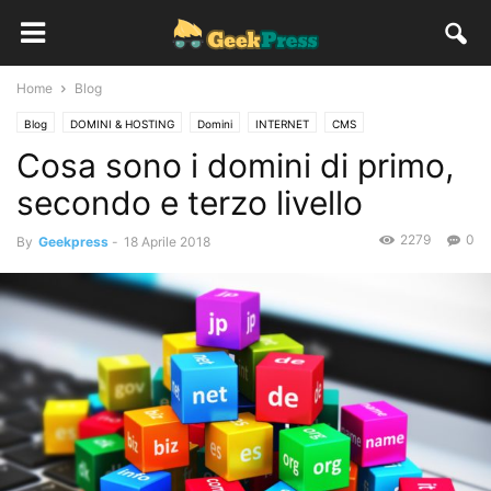
Home
Blog
Blog
DOMINI & HOSTING
Domini
INTERNET
CMS
Cosa sono i domini di primo,
Giga SiteBuilder
secondo e terzo livello
2279
0
By
Geekpress
-
18 Aprile 2018